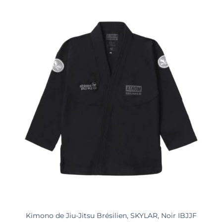
Kimono de Jiu-Jitsu Brésilien, SKYLAR, Noir IBJJF