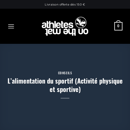
Passer
Livraison offerte dès 150 €
au
contenu
0
CONSEILS
L’alimentation du sportif (Activité physique
et sportive)